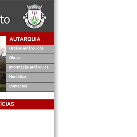
Orgãos autárquicos
Obras
Informação autárquica
Heráldica
Contactos
ÍCIAS