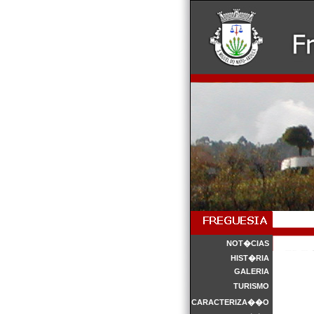
NOT�CIAS
HIST�RIA
GALERIA
TURISMO
CARACTERIZA��O